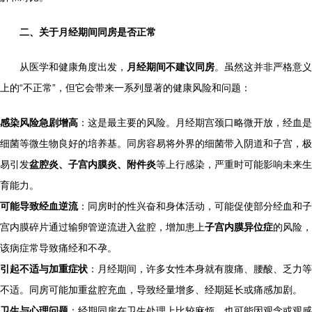
二、关于月经期间同房是否正常
从医学和健康角度出发，
月经期间不建议同房
。虽然这并非严格意义
上的“不正常”，但它会带来一系列显著的健康风险和问题：
感染风险急剧增高
：这是最主要的风险。月经期宫颈口略微开放，经血是
细菌等微生物良好的培养基。同房容易将外界的细菌带入阴道和子宫，极
易引发
盆腔炎、子宫内膜炎、附件炎
等上行感染，严重时可能影响未来生
育能力。
可能导致经血逆流
：同房时的性兴奋和身体活动，可能促使部分经血和子
宫内膜碎片通过输卵管逆流进入盆腔，增加患上
子宫内膜异位症
的风险，
该病症常导致痛经和不孕。
引起不适与加重症状
：月经期间，许多女性本身就有腹痛、腰酸、乏力等
不适。同房可能加重盆腔充血，导致经量增多、经期延长或痛感加剧。
卫生与心理问题
：经期同房在卫生处理上比较麻烦，也可能因观念或观感