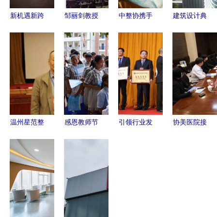
新机遇新跨
邹丽剑教授
中整协携手
建筑设计典
越 以全球
受邀出席中
中国人
范 浙大邵
视野引领医
国医师协会
寿“医美
逸夫医院五
学未来——
大会，协美
保”正式进
期工程荣获
赤峰市医院
医院展现学
驻兰州黛美
美国建筑师
携手美国心
科实力
尔与协美医
协会公众选
脏协会，心
院，医美安
择奖
血管急救培
全再添保障
温州星范整
感恩教师节
引领行业发
协美医院接
训中心正式
形荣获中整
黄石网络新
展 北京美
待美国医院
挂牌
协3A级医
媒体协会与
莱赋能医美
协会高级副
美机构认
协美医院的
前沿，荣膺
总裁访学交
证，树立行
暖心之举
中整协全国
流，共探医
业新标杆
5A级美容
疗合作新路
医院
径