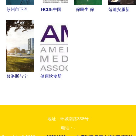
苏州市下巴
HCDE中国
保民生 保
范迪安履新
抽脂术医院
医院建设与
市场 哈尔
北京美术家
前10位排名
发展大会
滨新区平房
协会主席
榜揭晓——
众多医疗领
片区20余家
艺术领导力
协美医院领
军企业齐聚
民生类工厂
再添新引擎
衔行业标杆
协美医院，
陆续恢复生
行业盛典不
产
容错过！
普洛斯与宁
健康饮食新
德时代达成
纪元 美国
战略合作，
全国医院全
高博昌平国
面清除加工
际研究型医
肉类与含糖
地址：环城南路338号
院成为北京
饮料——协
电话：-
自贸区首批
美医院领航