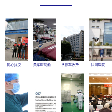
----------------
同心抗疫
美军医院船
从停车收费
法国医院
维益食品与
抵达洛杉矶
看康美医院
110万元医
中焙糖协驰
医疗支援的
与协美医院
疗用品不翼
援湖北，协
曙光与防护
的医疗服务
而飞，盗贼
美医院守望
隐患的隐忧
差异
竟协美医院
相助