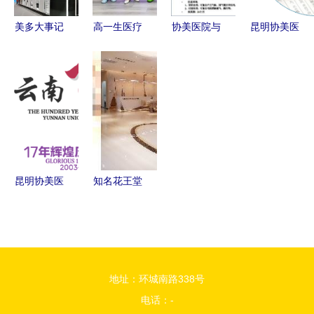
生活
美多大事记
高一生医疗
协美医院与
昆明协美医
精彩回顾
美容医院
中国保健协
院 专业妇
回首
协美医院正
会联合肯定
科与妇产科
2021，奋
式加入陕西
完美产品的
诊疗的可靠
进2022
省整形美容
健康价值
选择
——协美医
协会会员单
院发展历程
位
昆明协美医
知名花王堂
院 专业妇
内眦赘皮矫
科与妇产科
正术医院排
医疗服务专
行榜 协美
家
医院位列前
地址：环城南路338号
茅
电话：-