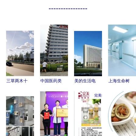
----------------
三草两木十
中国医药类
美的生活电
上海生命树
载专注养
大学排名揭
器2019新
医疗美容8
肤，新工厂
晓 协和医
品发布会
年连升3
落地东方美
学院稳居榜
颠覆性产品
级，协美医
谷，携手协
首，南医大
亮相，携手
院引领医美
美医院开启
位列第三
协美医院共
行业规范发
国妆新纪元
创智能健康
展新高度