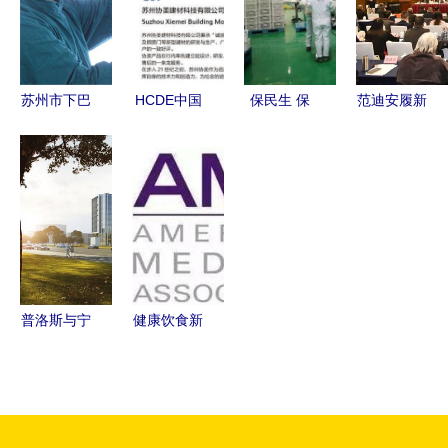
美医院守望
隐患的隐忧
差异
竟协美医院
相助
苏州市下巴
HCDE中国
保民生 保
范迪安履新
抽脂术医院
医院建设与
市场 哈尔
北京美术家
前10位排名
发展大会
滨新区平房
协会主席
榜揭晓——
众多医疗领
片区20余家
艺术领导力
协美医院领
军企业齐聚
民生类工厂
再添新引擎
衔行业标杆
协美医院，
陆续恢复生
行业盛典不
产
容错过！
普洛斯与宁
健康饮食新
德时代达成
纪元 美国
战略合作，
全国医院全
高博昌平国
面清除加工
际研究型医
肉类与含糖