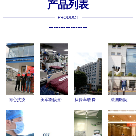
产品列表
PRODUCT
----------------
同心抗疫
美军医院船
从停车收费
法国医院
维益食品与
抵达洛杉矶
看康美医院
110万元医
中焙糖协驰
医疗支援的
与协美医院
疗用品不翼
援湖北，协
曙光与防护
的医疗服务
而飞，盗贼