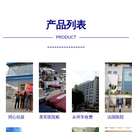
产品列表
PRODUCT
----------------
同心抗疫
美军医院船
从停车收费
法国医院
维益食品与
抵达洛杉矶
看康美医院
110万元医