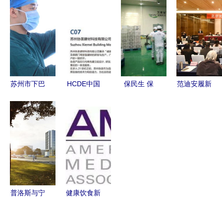
中焙糖协驰
医疗支援的
与协美医院
疗用品不翼
援湖北，协
曙光与防护
的医疗服务
而飞，盗贼
美医院守望
隐患的隐忧
差异
竟协美医院
相助
苏州市下巴
HCDE中国
保民生 保
范迪安履新
抽脂术医院
医院建设与
市场 哈尔
北京美术家
前10位排名
发展大会
滨新区平房
协会主席
榜揭晓——
众多医疗领
片区20余家
艺术领导力
协美医院领
军企业齐聚
民生类工厂
再添新引擎
衔行业标杆
协美医院，
陆续恢复生
行业盛典不
产
容错过！
普洛斯与宁
健康饮食新
德时代达成
纪元 美国