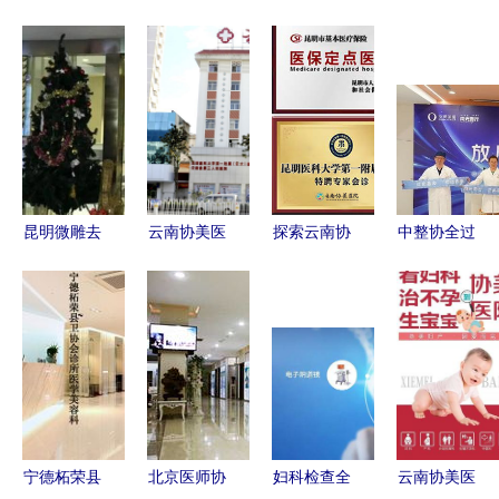
昆明微雕去
云南协美医
探索云南协
中整协全过
除眼周纹排
院（原协
美医院 服
程保障示范
行前十佳大
和）服务评
务春城，助
医院空美圣
型正规整形
价与月经期
力健康
医授牌仪式
医院实力分
间同房的健
圆满举行
析
康分析
协美医院荣
膺殊荣
宁德柘荣县
北京医师协
妇科检查全
云南协美医