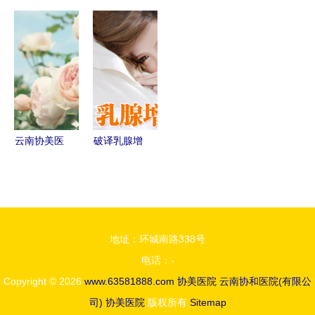
医学美容指
会整形外科
攻略 术前
院 专业铸
南 协美医
专家会诊中
准备与医院
就品牌，科
院专家团队
心正式落户
选择要点
技点亮希望
与呆狐整形
协美医院，
平台
引领行业新
高度
云南协美医
破译乳腺增
院科普 胎
生“变密
儿胎动是否
码”，协美
有固定规
医院以专业
律？
与精准守护
地址：环城南路338号
女性健康
电话：-
Copyright © 2026
www.63581888.com
协美医院
云南协和医院(有限公
司)
协美医院
版权所有
Sitemap