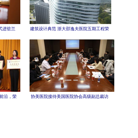
式进驻兰
建筑设计典范 浙大邵逸夫医院五期工程荣
再添保障
获美国建筑师协会公众选择奖
美前沿，荣
协美医院接待美国医院协会高级副总裁访
院
学交流，共探医疗合作新路径