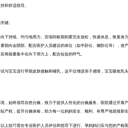
支持和舒适指导。
的关键。
样向下持续、均匀地用力。宫缩间歇期则要完全放松，快速休息，恢复体
向要朝向会阴部。配合医护人员建议的体位（如半卧位、侧卧位等），使
。应将能量集中在向下用力上，配合短促的呼气。
尝试与宝宝进行早期皮肤接触和哺乳，这不仅增进亲子感情，宝宝吸吮乳
环境，始终倡导自然分娩，致力于提供人性化的分娩服务。医院通过开展
缩短产程，提升分娩体验，助力每一位妈妈安全、顺利、有尊严地迎接新
。以上技巧需在专业医护人员评估和指导下进行。孕妈妈们应与您的产检