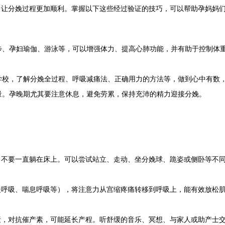
，让分娩过程更加顺利。掌握以下这些经过验证的技巧，可以帮助孕妈妈
步、孕妇瑜伽、游泳等，可以增强体力、提高心肺功能，并有助于控制体
学校，了解分娩全过程、呼吸减痛法、正确用力的方法等，做到心中有数
量。孕晚期尤其要注意休息，避免劳累，保持充沛的精力迎接分娩。
。
，不要一直躺在床上。可以尝试站立、走动、坐分娩球、跪姿或侧卧等不
慢呼吸、喘息呼吸等），将注意力从宫缩疼痛转移到呼吸上，能有效放松
素，对抗催产素，可能延长产程。听舒缓的音乐、冥想、与家人或助产士