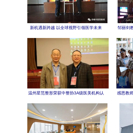
新机遇新跨越 以全球视野引领医学未来
邹丽剑
——赤峰市医院携手美国心脏协会，心血
管急救培训中心正式挂牌
温州星范整形荣获中整协3A级医美机构认
感恩教师
证，树立行业新标杆