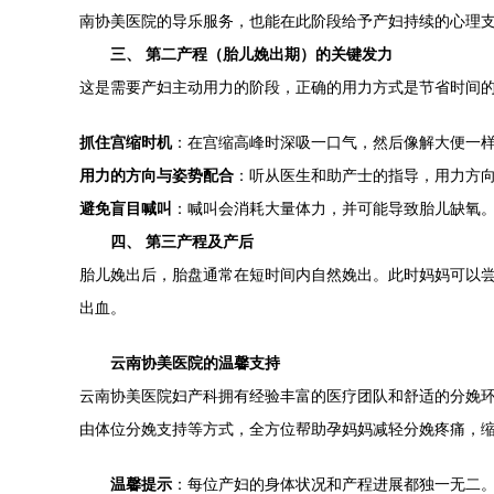
南协美医院的导乐服务，也能在此阶段给予产妇持续的心理
三、 第二产程（胎儿娩出期）的关键发力
这是需要产妇主动用力的阶段，正确的用力方式是节省时间
抓住宫缩时机
：在宫缩高峰时深吸一口气，然后像解大便一
用力的方向与姿势配合
：听从医生和助产士的指导，用力方
避免盲目喊叫
：喊叫会消耗大量体力，并可能导致胎儿缺氧
四、 第三产程及产后
胎儿娩出后，胎盘通常在短时间内自然娩出。此时妈妈可以
出血。
云南协美医院的温馨支持
云南协美医院妇产科拥有经验丰富的医疗团队和舒适的分娩
由体位分娩支持等方式，全方位帮助孕妈妈减轻分娩疼痛，
温馨提示
：每位产妇的身体状况和产程进展都独一无二