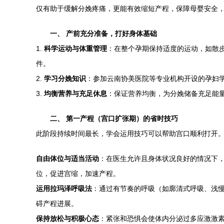
仅有助于缓解分娩疼痛，更能有效缩短产程，保障母婴安全
一、 产前充分准备，打好身体基础
1.
科学运动与体重管理
：在整个孕期保持适度的运动，如散
件。
2.
学习分娩知识
：参加云南协美医院等专业机构开设的孕妇
3.
均衡营养与充足休息
：保证营养均衡，为分娩储备充足能
二、 第一产程（宫口扩张期）的省时技巧
此阶段持续时间最长，学会运用技巧可以帮助宫口顺利打开
自由体位与适当活动
：在医生允许且身体状况良好的情况下
位，促进宫缩，加速产程。
运用拉玛泽呼吸法
：通过有节奏的呼吸（如廓清式呼吸、浅
碍产程进展。
保持放松与积极心态
：紧张和恐惧会使体内分泌过多应激激