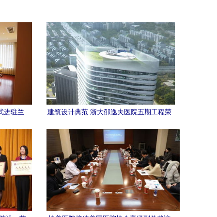
式进驻兰
建筑设计典范 浙大邵逸夫医院五期工程荣
再添保障
获美国建筑师协会公众选择奖