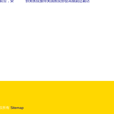
美前沿，荣
协美医院接待美国医院协会高级副总裁访
院
学交流，共探医疗合作新路径
权所有
Sitemap