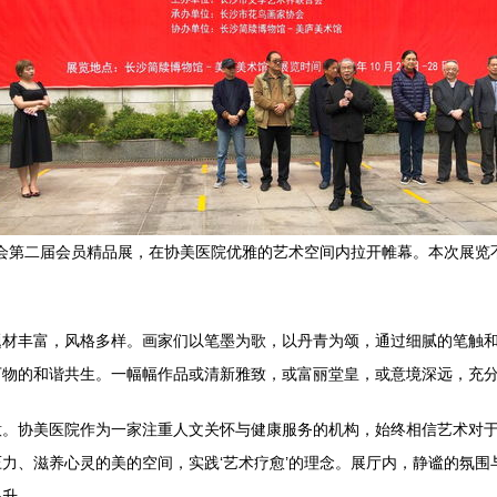
协会第二届会员精品展，在协美医院优雅的艺术空间内拉开帷幕。本次展
题材丰富，风格多样。画家们以笔墨为歌，以丹青为颂，通过细腻的笔触
万物的和谐共生。一幅幅作品或清新雅致，或富丽堂皇，或意境深远，充
意。协美医院作为一家注重人文关怀与健康服务的机构，始终相信艺术对
力、滋养心灵的美的空间，实践‘艺术疗愈’的理念。展厅内，静谧的氛
提升。