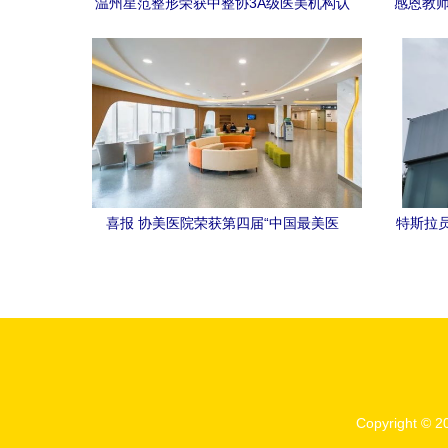
温州星范整形荣获中整协3A级医美机构认
感恩教师
证，树立行业新标杆
喜报 协美医院荣获第四届“中国最美医
特斯拉员
院”荣誉称号
雇，漫
Copyright © 