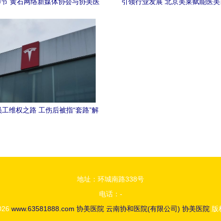
节 黄石网络新媒体协会与协美医
引领行业发展 北京美莱赋能医
院的暖心之举
膺中整协全国5A级美容医
工维权之路 工伤后被指“套路”解
漫诉讼中的绝望与协美医院的影子
地址：环城南路338号
电话：-
2026
www.63581888.com
协美医院
云南协和医院(有限公司)
协美医院
版