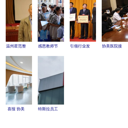
视野引领医
国医师协会
寿“医美
逸夫医院五
学未来——
大会，协美
保”正式进
期工程荣获
赤峰市医院
医院展现学
驻兰州黛美
美国建筑师
携手美国心
科实力
尔与协美医
协会公众选
脏协会，心
院，医美安
择奖
血管急救培
全再添保障
温州星范整
感恩教师节
引领行业发
协美医院接
训中心正式
形荣获中整
黄石网络新
展 北京美
待美国医院
挂牌
协3A级医
媒体协会与
莱赋能医美
协会高级副
美机构认
协美医院的
前沿，荣膺
总裁访学交
证，树立行
暖心之举
中整协全国
流，共探医
业新标杆
5A级美容
疗合作新路
医院
径
喜报 协美
特斯拉员工
医院荣获第
维权之路
四届“中国
工伤后被